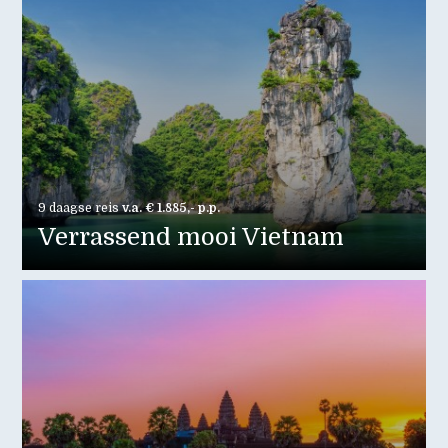
9 daagse reis
v.a. € 1.885,- p.p.
Verrassend mooi Vietnam