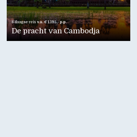
8 daagse reis
v.a. € 1.195,- p.p.
De pracht van Cambodja