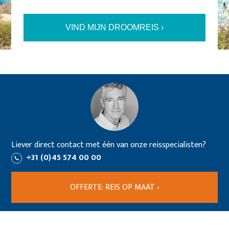
Reis op maat
Contact
VIND MIJN DROOMREIS ›
Zoeken
Liever direct contact met één van onze reisspecialisten?
+31 (0)45 574 00 00
OFFERTE: REIS OP MAAT ›