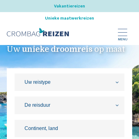
Vakantiereizen
Unieke maatwerkreizen
MENU
Uw
unieke droomreis
op maat
Bestemmingen
Reistypes
Inspireer mij
Nieuws
Over ons
Onze reisspecialisten