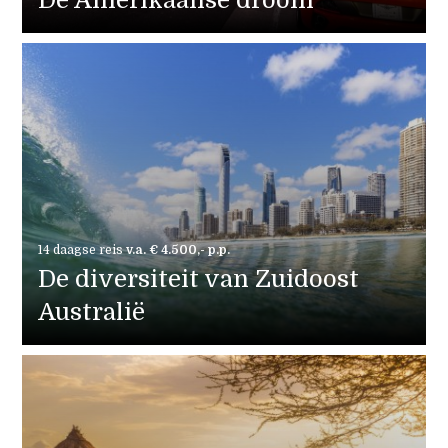
14 daagse reis
v.a. € 4.500,- p.p.
De diversiteit van Zuidoost
Australië