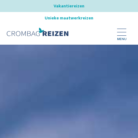
Vakantiereizen
Unieke maatwerkreizen
MENU
Bestemmingen
Reistypes
Inspireer mij
Nieuws
Over ons
Onze reisspecialisten