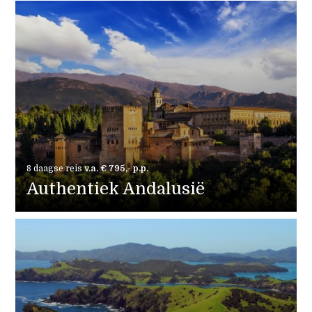
8 daagse reis
v.a. € 795,- p.p.
Authentiek Andalusië