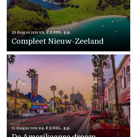
24 daagse reis
v.a. € 2.999,- p.p.
Compleet Nieuw-Zeeland
15 daagse reis
v.a. € 2.035,- p.p.
De Amerikaanse droom