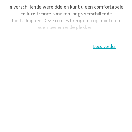
In verschillende werelddelen kunt u een comfortabele
en luxe treinreis maken langs verschillende
landschappen. Deze routes brengen u op unieke en
adembenemende plekken.
Verken Afrika met de Blue Train en reis van stad naar
Lees verder
stad of ontdek de wildernis van Australië met de
Ghan Train.
Crombag Reizen helpt bij het samenstellen van de
perfecte treinreis.