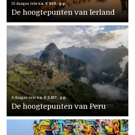
10 daagse reis
v.a. € 959,- p.p.
De hoogtepunten van Ierland
9 daagse reis
v.a. € 2.167,- p.p.
De hoogtepunten van Peru