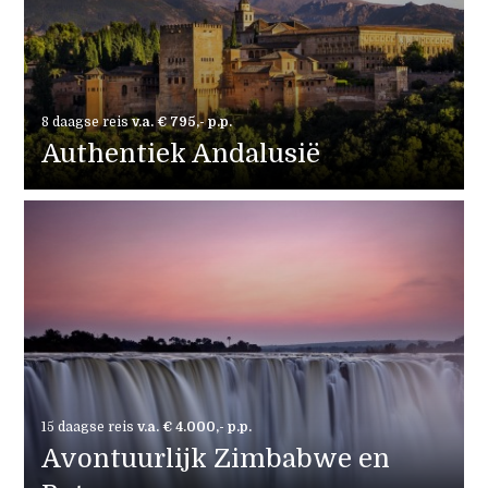
8 daagse reis
v.a. € 795,- p.p.
Authentiek Andalusië
15 daagse reis
v.a. € 4.000,- p.p.
Avontuurlijk Zimbabwe en