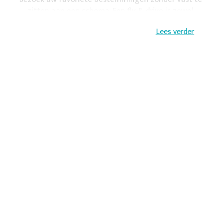
zitten aan een schema. Een fly & drive is zowel
avontuurlijk als comfortabel en biedt hierdoor veel
Lees verder
mogelijkheden.
Crombag Reizen stelt samen met u de perfecte fly
drive samen.