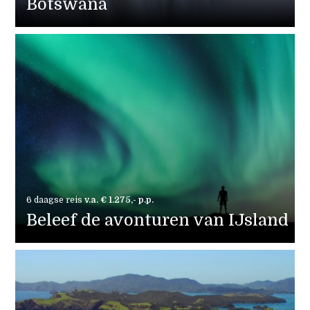
Botswana
6 daagse reis
v.a. € 1.275,- p.p.
Beleef de avonturen van IJsland