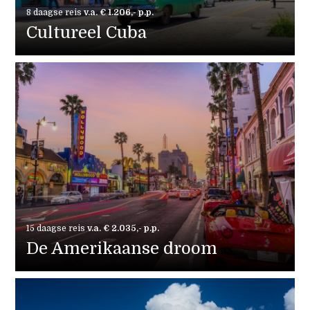
8 daagse reis
v.a. € 1.206,- p.p.
Cultureel Cuba
15 daagse reis
v.a. € 2.035,- p.p.
De Amerikaanse droom