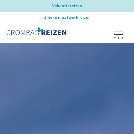
Vakantiereizen
Unieke maatwerkreizen
MENU
Bestemmingen
Reistypes
Inspireer mij
Nieuws
Over ons
Onze reisspecialisten