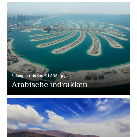
8 daagse reis
v.a. € 1.239,- p.p.
Arabische indrukken