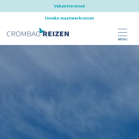
Vakantiereizen
Unieke maatwerkreizen
MENU
Bestemmingen
Reistypes
Inspireer mij
Nieuws
Over ons
Onze reisspecialisten